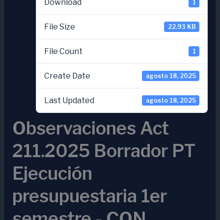
Download
1
File Size
22.93 KB
File Count
1
Create Date
agosto 18, 2025
Last Updated
agosto 18, 2025
Observaciones Act
211.2025 Borrador PT
Ejecución
presupuestaria 1er
semestre - CON