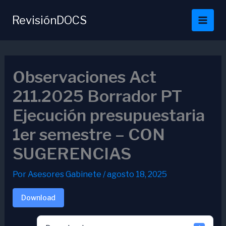
Ir
al
RevisiónDOCS
contenido
Observaciones Act
211.2025 Borrador PT
Ejecución presupuestaria
1er semestre – CON
SUGERENCIAS
Por
Asesores Gabinete
/
agosto 18, 2025
Download