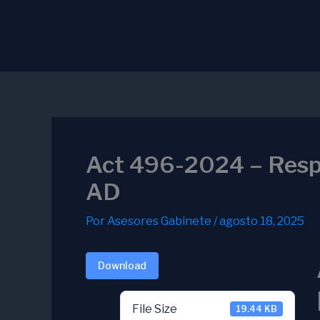
Ir
al
contenido
Act 496-2024 – Res
AD
Por
Asesores Gabinete
/
agosto 18, 2025
Download
File Size
19.44 KB