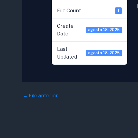
File Count
1
Create
agosto 18, 2025
Date
Last
agosto 18, 2025
Updated
←
File anterior