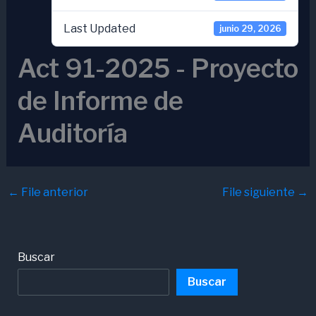
Last Updated
junio 29, 2026
Act 91-2025 - Proyecto
de Informe de
Auditoría
←
File anterior
File siguiente
→
Buscar
Buscar