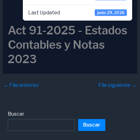
Last Updated
junio 29, 2026
Act 91-2025 - Estados
Contables y Notas
2023
←
File anterior
File siguiente
→
Buscar
Buscar