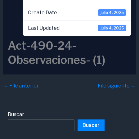
Create Date
julio 4, 2025
Last Updated
julio 4, 2025
Act-490-24-
Observaciones- (1)
←
File anterior
File siguiente
→
Buscar
Buscar