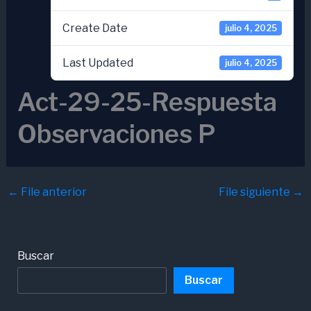
Create Date
julio 4, 2025
Last Updated
julio 4, 2025
Act-29-25-Respuesta
Observaciones P
←
File anterior
File siguiente
→
Buscar
Buscar