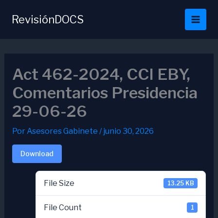
Ir
al
RevisiónDOCS
contenido
Act 462-2024, CCI EBY,
Comentarios Presidencia
29-06-26
Por
Asesores Gabinete
/
junio 30, 2026
Download
File Size
13.25 KB
File Count
1