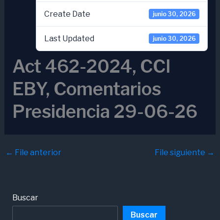
Create Date
junio 30, 2026
Last Updated
junio 30, 2026
Act 462-2024, CCI
EBY, Comentarios
Presidencia 29-06-26
←
File anterior
File siguiente
→
Buscar
Buscar