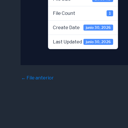
File Count
1
Create Date
junio 30, 2026
Last Updated
junio 30, 2026
←
File anterior