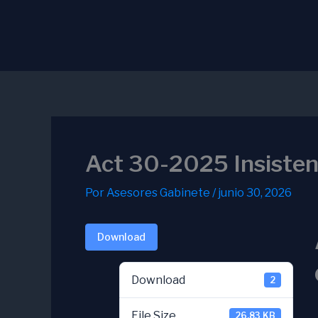
Ir
al
contenido
Act 30-2025 Insisten
Por
Asesores Gabinete
/
junio 30, 2026
Download
Download
2
File Size
26.83 KB