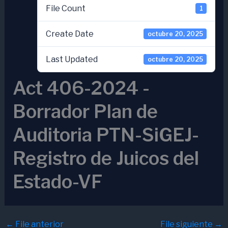
File Count
1
Create Date
octubre 20, 2025
Last Updated
octubre 20, 2025
Act 406-2024 -
Borrador Plan de
Auditoria PTN-SiGEJ-
Registro de Juicos del
Estado-VF
←
File anterior
File siguiente
→