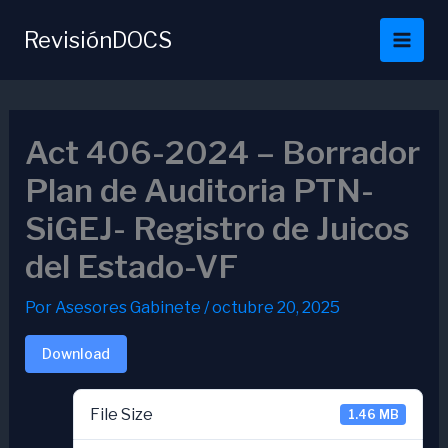
Ir
al
RevisiónDOCS
contenido
Act 406-2024 – Borrador
Plan de Auditoria PTN-
SiGEJ- Registro de Juicos
del Estado-VF
Por
Asesores Gabinete
/
octubre 20, 2025
Download
File Size
1.46 MB