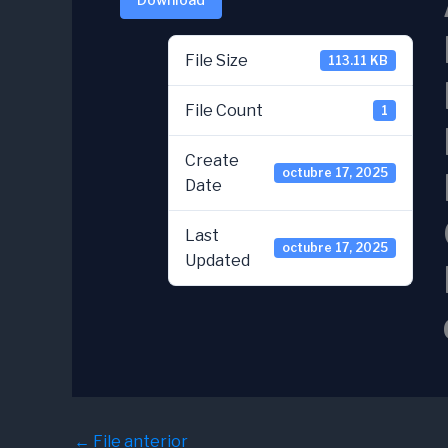
File Size
113.11 KB
File Count
1
Create
octubre 17, 2025
Date
Last
octubre 17, 2025
Updated
←
File anterior