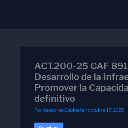
Ir
al
contenido
ACT.200-25 CAF 8919
Desarrollo de la Infr
Promover la Capacid
definitivo
Por
Asesores Gabinete
/
octubre 17, 2025
Download