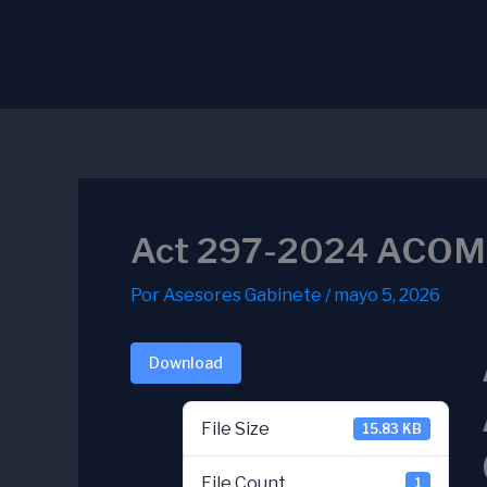
Ir
al
contenido
Act 297-2024 ACOM
Por
Asesores Gabinete
/
mayo 5, 2026
Download
File Size
15.83 KB
File Count
1