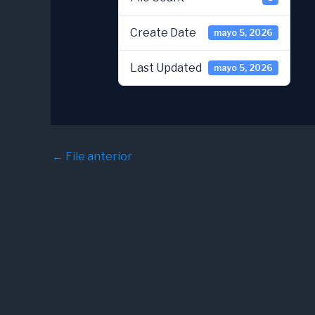
Create Date
mayo 5, 2026
Last Updated
mayo 5, 2026
←
File anterior