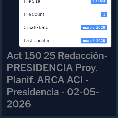
File Size
1.71 MB
File Count
1
Create Date
mayo 5, 2026
Last Updated
mayo 5, 2026
Act 150 25 Redacción-
PRESIDENCIA Proy.
Planif. ARCA ACI -
Presidencia - 02-05-
2026