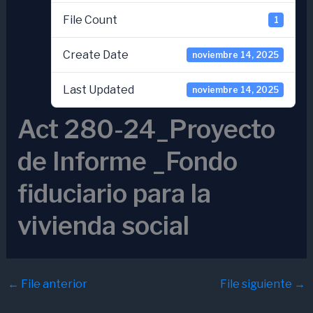
File Count
1
Create Date
noviembre 14, 2025
Last Updated
noviembre 14, 2025
Act 280-24_Proyecto
de Informe _Fondo
fiduciario para la
vivienda social
←
File anterior
File siguiente
→