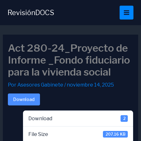
Ir
al
RevisiónDOCS
contenido
Act 280-24_Proyecto de
Informe _Fondo fiduciario
para la vivienda social
Por
Asesores Gabinete
/
noviembre 14, 2025
Download
Download
2
File Size
207.16 KB