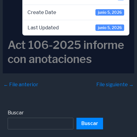
Create Date
junio 5, 2026
Last Updated
junio 5, 2026
Act 106-2025 informe
con anotaciones
←
File anterior
File siguiente
→
Buscar
Buscar