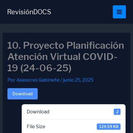
Ir
al
RevisiónDOCS
contenido
10. Proyecto Planificación
Atención Virtual COVID-
19 (24-06-25)
Por
Asesores Gabinete
/
junio 25, 2025
Download
Download
2
File Size
124.59 KB