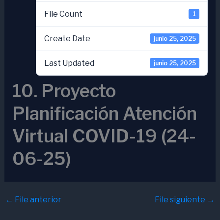
File Count
1
Create Date
junio 25, 2025
Last Updated
junio 25, 2025
10. Proyecto
Planificación Atención
Virtual COVID-19 (24-
06-25)
←
File anterior
File siguiente
→