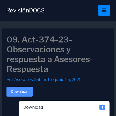
Ir
al
RevisiónDOCS
contenido
09. Act-374-23-
Observaciones y
respuesta a Asesores-
Respuesta
Por
Asesores Gabinete
/
junio 25, 2025
Download
Download
1