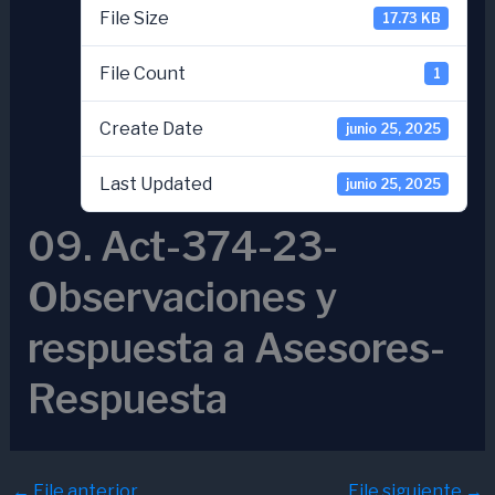
File Size
17.73 KB
File Count
1
Create Date
junio 25, 2025
Last Updated
junio 25, 2025
09. Act-374-23-
Observaciones y
respuesta a Asesores-
Respuesta
←
File anterior
File siguiente
→