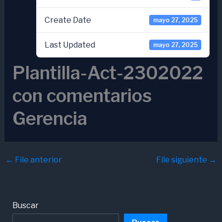
Create Date
mayo 27, 2025
Last Updated
mayo 27, 2025
Plantilla-Act-2302022
con comentarios
Gerencia
←
File anterior
File siguiente
→
Buscar