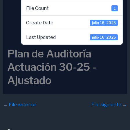
File Count
1
Create Date
julio 16, 2025
Last Updated
julio 16, 2025
Plan de Auditoría
Actuación 30-25 -
Ajustado
←
File anterior
File siguiente
→