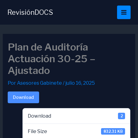
Ir
al
RevisiónDOCS
contenido
Plan de Auditoría
Actuación 30-25 –
Ajustado
Por
Asesores Gabinete
/
julio 16, 2025
Download
Download
2
File Size
832.31 KB