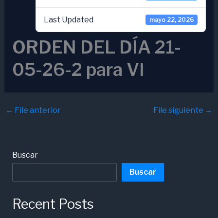
Last Updated
mayo 22, 2026
ORDEN DEL DÍA 21-
05-26-2 para VI
←
File anterior
File siguiente
→
Buscar
Buscar
Recent Posts