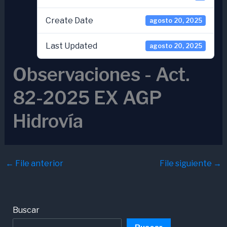
Create Date
agosto 20, 2025
Last Updated
agosto 20, 2025
Observaciones - Act.
82-2025 EX AGP
Hidrovía
←
File anterior
File siguiente
→
Buscar