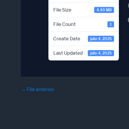
File Size
4.40 MB
File Count
1
Create Date
julio 4, 2025
Last Updated
julio 4, 2025
←
File anterior