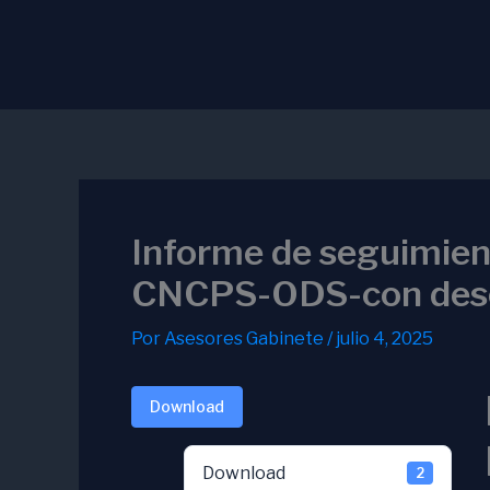
Ir
al
contenido
Informe de seguimie
CNCPS-ODS-con desc
Por
Asesores Gabinete
/
julio 4, 2025
Download
Download
2