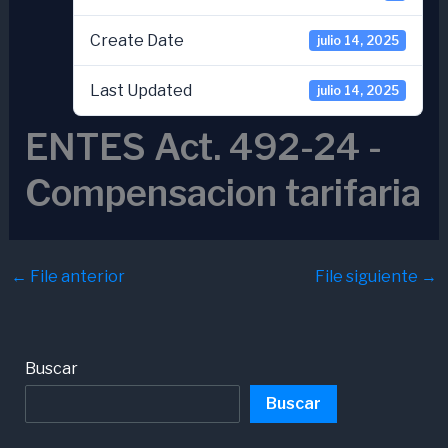
Create Date
julio 14, 2025
Last Updated
julio 14, 2025
ENTES Act. 492-24 -
Compensacion tarifaria
←
File anterior
File siguiente
→
Buscar
Buscar