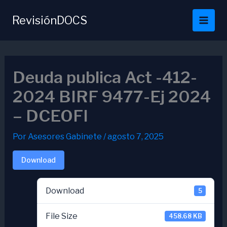
Ir
al
RevisiónDOCS
contenido
Deuda publica Act -412-
2024 BIRF 9477-Ej 2024
– DCEOFI
Por
Asesores Gabinete
/
agosto 7, 2025
Download
Download
5
File Size
458.68 KB