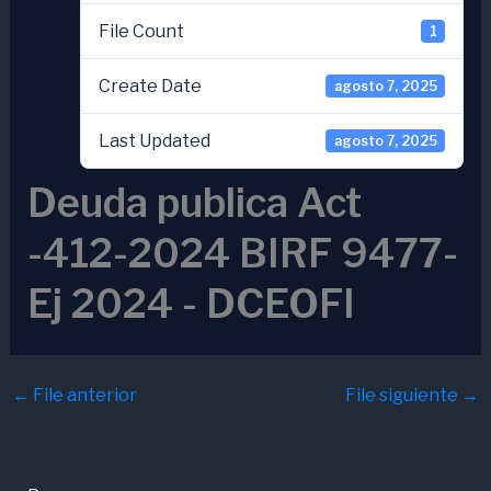
File Count
1
Create Date
agosto 7, 2025
Last Updated
agosto 7, 2025
Deuda publica Act
-412-2024 BIRF 9477-
Ej 2024 - DCEOFI
←
File anterior
File siguiente
→