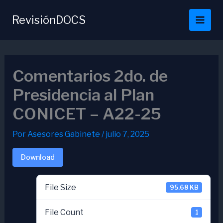
Ir
al
RevisiónDOCS
contenido
Comentarios 2do. de
Presidencia al Plan
CONICET – A22-25
Por
Asesores Gabinete
/
julio 7, 2025
Download
File Size
95.68 KB
File Count
1