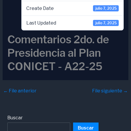
Create Date
julio 7, 2025
Last Updated
julio 7, 2025
Comentarios 2do. de
Presidencia al Plan
CONICET - A22-25
←
File anterior
File siguiente
→
Buscar
Buscar