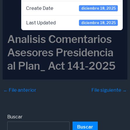
Create Date
diciembre 18, 2025
Last Updated
diciembre 18, 2025
Analisis Comentarios
Asesores Presidencia
al Plan_ Act 141-2025
←
File anterior
File siguiente
→
Buscar
Buscar