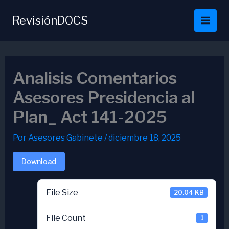
Ir
al
RevisiónDOCS
contenido
Analisis Comentarios
Asesores Presidencia al
Plan_ Act 141-2025
Por
Asesores Gabinete
/
diciembre 18, 2025
Download
File Size
20.04 KB
File Count
1