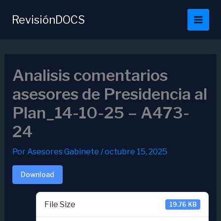
Ir
al
RevisiónDOCS
contenido
Analisis comentarios
asesores de Presidencia al
Plan_14-10-25 – A473-
24
Por
Asesores Gabinete
/
octubre 15, 2025
Download
File Size
19.76 KB