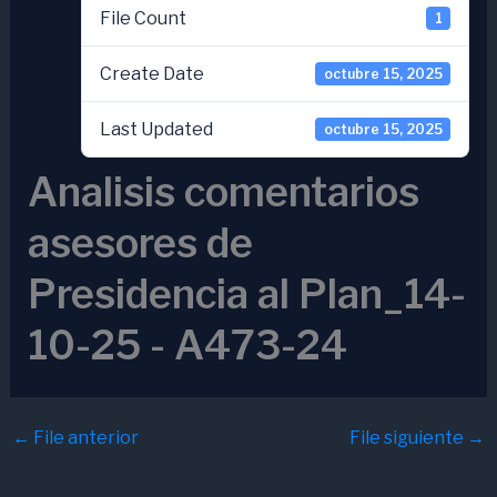
File Count
1
Create Date
octubre 15, 2025
Last Updated
octubre 15, 2025
Analisis comentarios
asesores de
Presidencia al Plan_14-
10-25 - A473-24
←
File anterior
File siguiente
→