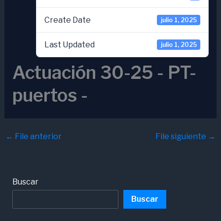
Create Date
julio 1, 2025
Last Updated
julio 1, 2025
Actuación 30-25 - PT-
puertos -
←
File anterior
File siguiente
→
Buscar
Buscar