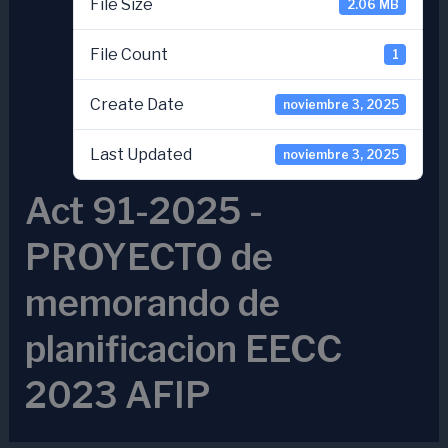
File Size
2.06 MB
File Count
1
Create Date
noviembre 3, 2025
Last Updated
noviembre 3, 2025
Act 91-2025 -
PROYECTO de
memorando de
planificacion EECC
2023 AFIP