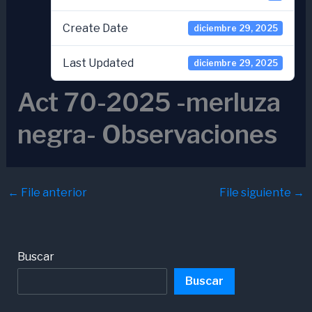
Create Date
diciembre 29, 2025
Last Updated
diciembre 29, 2025
Act 70-2025 -merluza
negra- Observaciones
←
File anterior
File siguiente
→
Buscar
Buscar