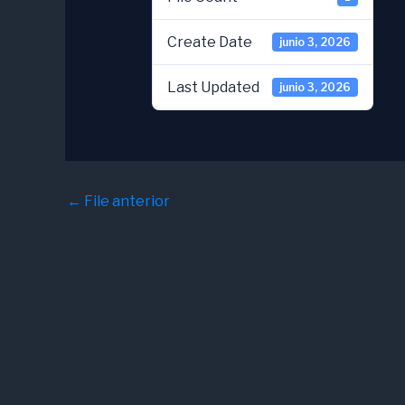
Create Date
junio 3, 2026
Last Updated
junio 3, 2026
←
File anterior