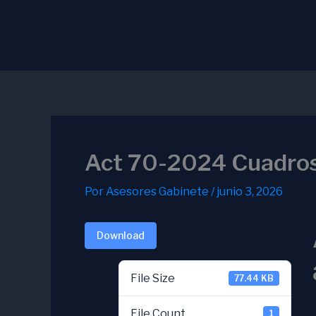
Ir
al
contenido
Act 70-2024 Cuadros
Por
Asesores Gabinete
/
junio 3, 2026
Download
File Size
77.44 KB
File Count
1