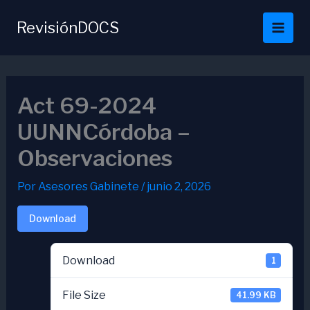
Ir
al
RevisiónDOCS
contenido
Act 69-2024
UUNNCórdoba –
Observaciones
Por
Asesores Gabinete
/
junio 2, 2026
Download
Download
1
File Size
41.99 KB