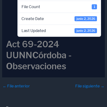
File Count
1
Create Date
junio 2, 2026
Last Updated
junio 2, 2026
Act 69-2024
UUNNCórdoba -
Observaciones
←
File anterior
File siguiente
→