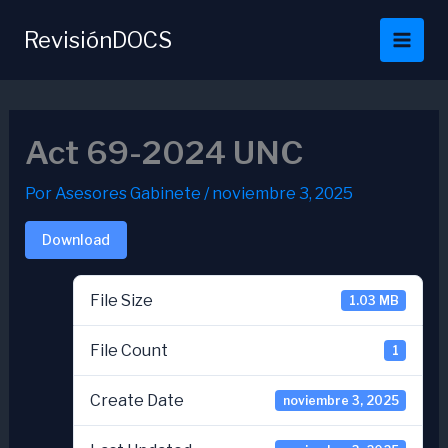
Ir
al
RevisiónDOCS
contenido
Act 69-2024 UNC
Por
Asesores Gabinete
/
noviembre 3, 2025
Download
File Size
1.03 MB
File Count
1
Create Date
noviembre 3, 2025