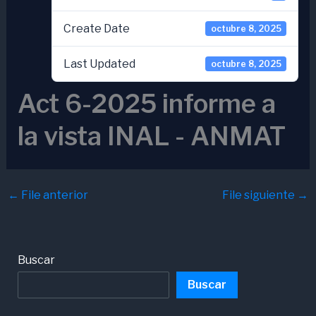
Create Date
octubre 8, 2025
Last Updated
octubre 8, 2025
Act 6-2025 informe a
la vista INAL - ANMAT
←
File anterior
File siguiente
→
Buscar
Buscar