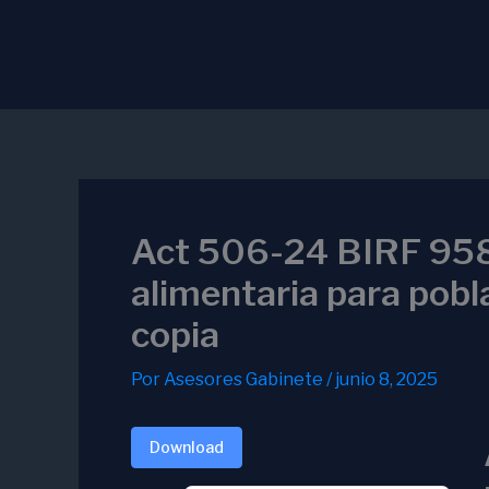
Ir
al
contenido
Act 506-24 BIRF 9588
alimentaria para pobl
copia
Por
Asesores Gabinete
/
junio 8, 2025
Download