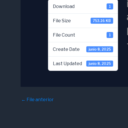
Download
1
File Size
753.16 KB
File Count
1
Create Date
junio 8, 2025
Last Updated
junio 8, 2025
←
File anterior