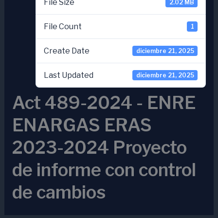
File Size
2.02 MB
File Count
1
Create Date
diciembre 21, 2025
Last Updated
diciembre 21, 2025
Act 489-2024 - ENRE
ENARGAS ERAS
2023-2024 Proyecto
de informe con control
de cambios