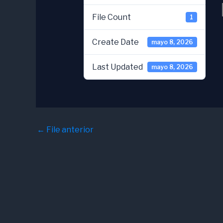
File Count
1
Create Date
mayo 8, 2026
Last Updated
mayo 8, 2026
←
File anterior