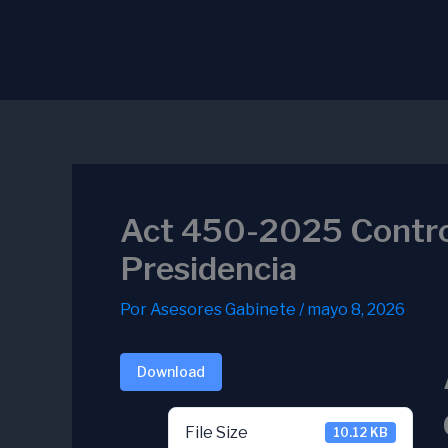
Ir
al
contenido
Act 450-2025 Contro
Presidencia
Por
Asesores Gabinete
/
mayo 8, 2026
Download
File Size
10.12 KB