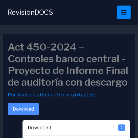
Ir
al
RevisiónDOCS
contenido
Act 450-2024 –
Controles banco central -
Proyecto de Informe Final
de auditoría con descargo
Por
Asesores Gabinete
/
mayo 6, 2026
Download
Download
1