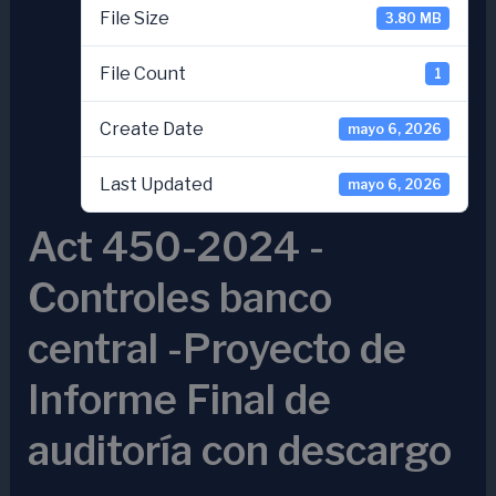
File Size
3.80 MB
File Count
1
Create Date
mayo 6, 2026
Last Updated
mayo 6, 2026
Act 450-2024 -
Controles banco
central -Proyecto de
Informe Final de
auditoría con descargo