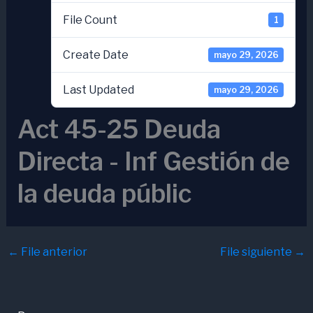
File Count
1
Create Date
mayo 29, 2026
Last Updated
mayo 29, 2026
Act 45-25 Deuda
Directa - Inf Gestión de
la deuda públic
←
File anterior
File siguiente
→