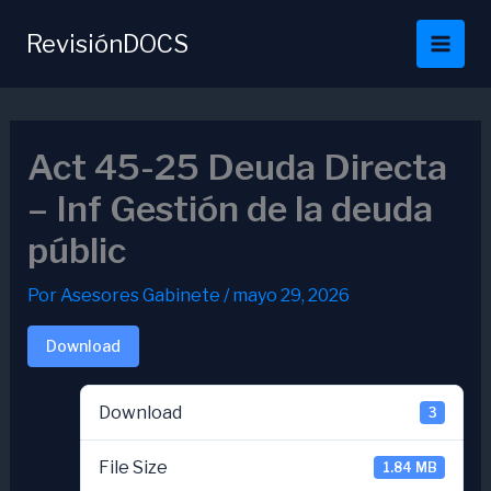
Ir
al
RevisiónDOCS
contenido
Act 45-25 Deuda Directa
– Inf Gestión de la deuda
públic
Por
Asesores Gabinete
/
mayo 29, 2026
Download
Download
3
File Size
1.84 MB