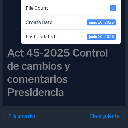
File Count
1
Create Date
junio 10, 2026
Last Updated
junio 10, 2026
Act 45-2025 Control
de cambios y
comentarios
Presidencia
←
File anterior
File siguiente
→