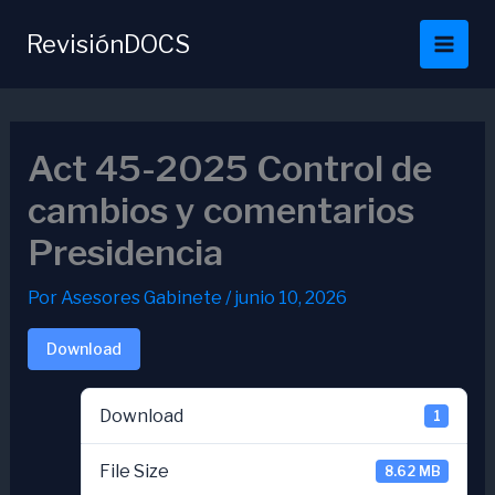
Ir
al
RevisiónDOCS
contenido
Act 45-2025 Control de
cambios y comentarios
Presidencia
Por
Asesores Gabinete
/
junio 10, 2026
Download
Download
1
File Size
8.62 MB