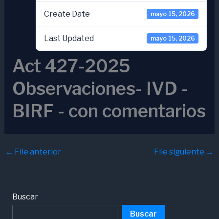
Create Date
mayo 15, 2026
Last Updated
mayo 15, 2026
Act 427-2025
Observaciones- IVD -
BIRF - con comentarios
←
File anterior
File siguiente
→
Buscar
Buscar