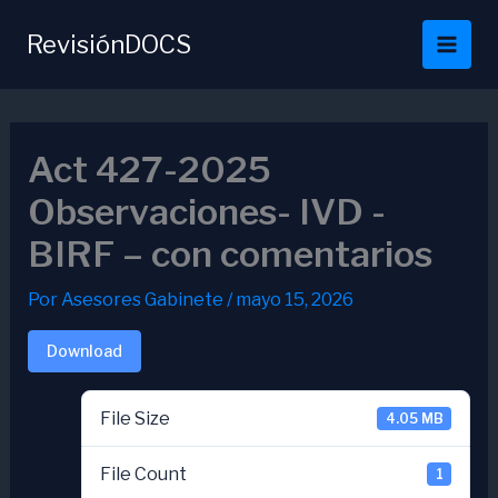
Ir
al
RevisiónDOCS
contenido
Act 427-2025
Observaciones- IVD -
BIRF – con comentarios
Por
Asesores Gabinete
/
mayo 15, 2026
Download
File Size
4.05 MB
File Count
1