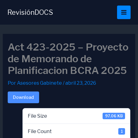
Ir
al
RevisiónDOCS
contenido
Act 423-2025 – Proyecto
de Memorando de
Planificacion BCRA 2025
Por
Asesores Gabinete
/
abril 23, 2026
Download
File Size
97.06 KB
File Count
1