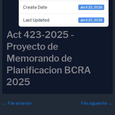
Create Date
abril 23, 2026
Last Updated
abril 23, 2026
Act 423-2025 -
Proyecto de
Memorando de
Planificacion BCRA
2025
←
File anterior
File siguiente
→