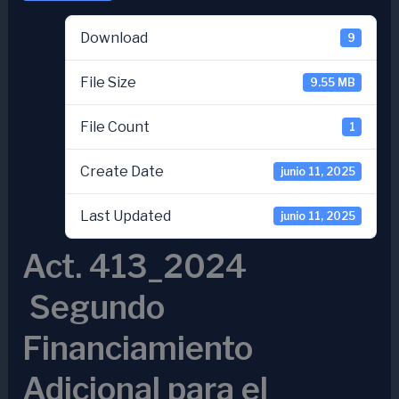
Download
9
File Size
9.55 MB
File Count
1
Create Date
junio 11, 2025
Last Updated
junio 11, 2025
Act. 413_2024
Segundo
Financiamiento
Adicional para el