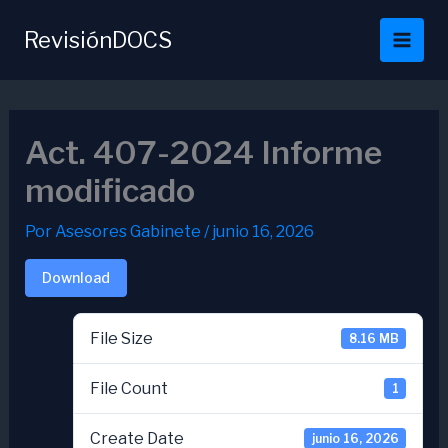
Ir
al
RevisiónDOCS
contenido
Act. 407-2024 Informe
modificado
Por
Asesores Gabinete
/
junio 16, 2026
Download
File Size
8.16 MB
File Count
1
Create Date
junio 16, 2026