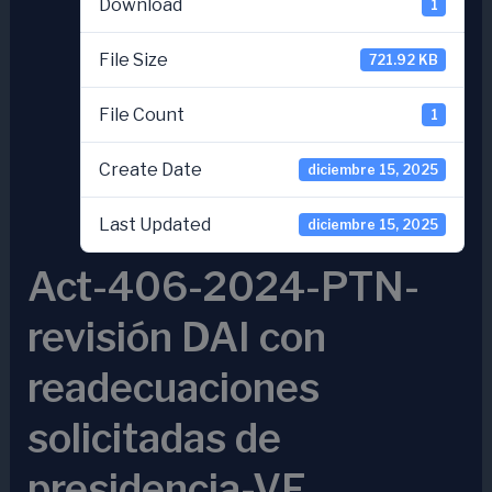
Download
1
File Size
721.92 KB
File Count
1
Create Date
diciembre 15, 2025
Last Updated
diciembre 15, 2025
Act-406-2024-PTN-
revisión DAI con
readecuaciones
solicitadas de
presidencia-VF