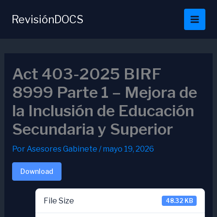
Ir
al
RevisiónDOCS
contenido
Act 403-2025 BIRF
8999 Parte 1 – Mejora de
la Inclusión de Educación
Secundaria y Superior
Por
Asesores Gabinete
/
mayo 19, 2026
Download
File Size
48.32 KB