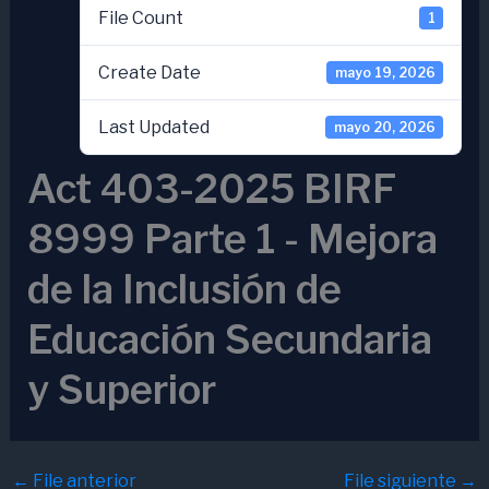
File Count
1
Create Date
mayo 19, 2026
Last Updated
mayo 20, 2026
Act 403-2025 BIRF
8999 Parte 1 - Mejora
de la Inclusión de
Educación Secundaria
y Superior
←
File anterior
File siguiente
→