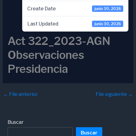
Create Date
junio 30, 2026
Last Updated
junio 30, 2026
Act 322_2023-AGN
Observaciones
Presidencia
←
File anterior
File siguiente
→
Buscar
Buscar