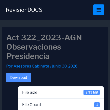
Ir
al
RevisiónDOCS
contenido
Act 322_2023-AGN
Observaciones
Presidencia
Por
Asesores Gabinete
/
junio 30, 2026
Download
File Size
2.93 MB
File Count
1