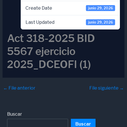
Create Date
junio 29, 2026
Last Updated
junio 29, 2026
Act 318-2025 BID
5567 ejercicio
2025_DCEOFI (1)
←
File anterior
File siguiente
→
Buscar
Buscar