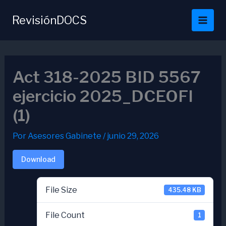
Ir
al
RevisiónDOCS
contenido
Act 318-2025 BID 5567
ejercicio 2025_DCEOFI
(1)
Por
Asesores Gabinete
/
junio 29, 2026
Download
File Size
435.48 KB
File Count
1