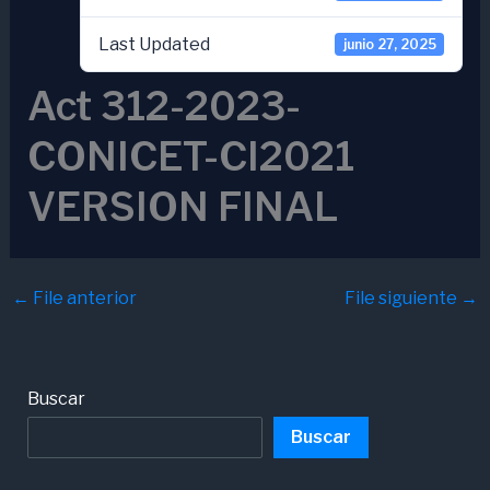
Last Updated
junio 27, 2025
Act 312-2023-
CONICET-CI2021
VERSION FINAL
←
File anterior
File siguiente
→
Buscar
Buscar