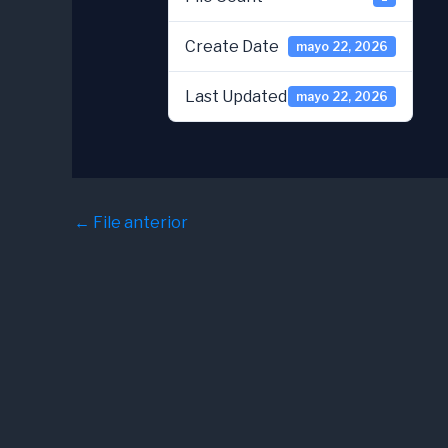
Create Date
mayo 22, 2026
Last Updated
mayo 22, 2026
←
File anterior