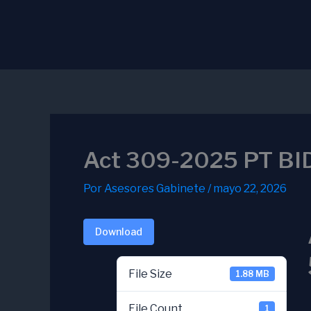
Ir
al
contenido
Act 309-2025 PT BI
Por
Asesores Gabinete
/
mayo 22, 2026
Download
File Size
1.88 MB
File Count
1