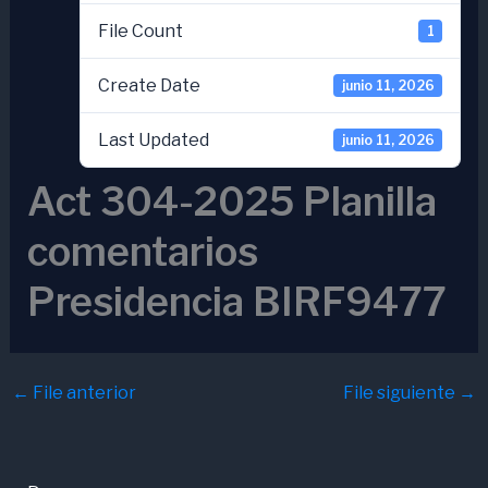
File Count
1
Create Date
junio 11, 2026
Last Updated
junio 11, 2026
Act 304-2025 Planilla
comentarios
Presidencia BIRF9477
←
File anterior
File siguiente
→