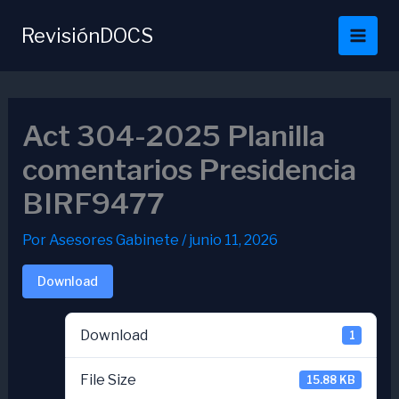
Ir
al
RevisiónDOCS
contenido
Act 304-2025 Planilla
comentarios Presidencia
BIRF9477
Por
Asesores Gabinete
/
junio 11, 2026
Download
Download
1
File Size
15.88 KB